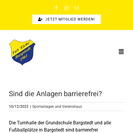
Zum
Inhalt
springen
JETZT MITGLIED WERDEN!
Togg
Navi
STARTSEITE
SPORTANGEBOTE
Sind die Anlagen barrierefrei?
SPORTSUCHE
10/12/2022
|
Sportanlagen und Vereinshaus
NEWS
Die Turnhalle der Grundschule Bargstedt und alle
ÜBER UNS
Fußballplätze in Bargstedt sind barrierefrei