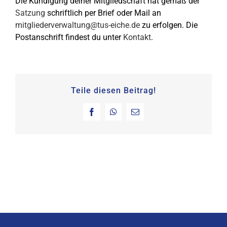
Die Kündigung deiner Mitgliedschaft hat gemäß der
KONTAKT
Satzung
schriftlich per Brief oder Mail an
mitgliederverwaltung@tus-eiche.de
zu erfolgen. Die
SHOP
Postanschrift findest du unter
Kontakt
.
Teile diesen Beitrag!
Facebook
WhatsApp
E-
Mail