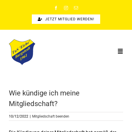
Zum
Inhalt
springen
JETZT MITGLIED WERDEN!
Togg
Navi
STARTSEITE
SPORTANGEBOTE
Wie kündige ich meine
SPORTSUCHE
Mitgliedschaft?
NEWS
10/12/2022
|
Mitgliedschaft beenden
ÜBER UNS