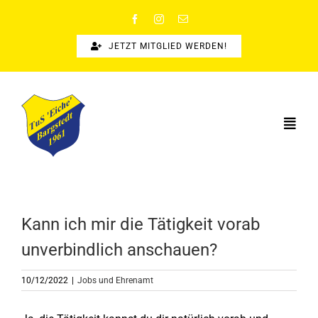
Zum
Inhalt
springen
JETZT MITGLIED WERDEN!
Togg
Navi
STARTSEITE
SPORTANGEBOTE
Kann ich mir die Tätigkeit vorab
SPORTSUCHE
unverbindlich anschauen?
NEWS
10/12/2022
|
Jobs und Ehrenamt
ÜBER UNS