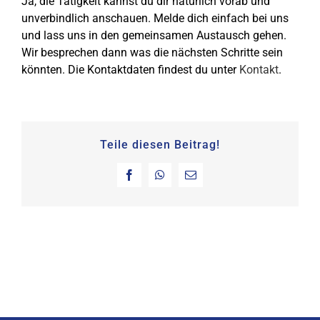
Ja, die Tätigkeit kannst du dir natürlich vorab und
KONTAKT
unverbindlich anschauen. Melde dich einfach bei uns
und lass uns in den gemeinsamen Austausch gehen.
SHOP
Wir besprechen dann was die nächsten Schritte sein
könnten. Die Kontaktdaten findest du unter
Kontakt
.
Teile diesen Beitrag!
Facebook
WhatsApp
E-
Mail