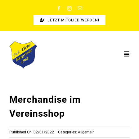
Zum
Inhalt
springen
JETZT MITGLIED WERDEN!
Togg
Navi
STARTSEITE
SPORTANGEBOTE
Merchandise im
SPORTSUCHE
Vereinsshop
NEWS
ÜBER UNS
Published On: 02/01/2022
|
Categories:
Allgemein